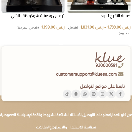
صينية التخرج vip 1
ترمس وصينية شوكولاتة باتشي
ر.س
1,733.00
–
ر.س
1,831.00
ر.س
1,199.00
(شامل
(شامل الضريبة)
الضريبة)
إضافة إلى السلة
تحديد أحد الخيارات
920000591
customersupport@kluesa.com
تابعنا على مواقع التواصل
عن كلو للهدايا
معلومات التوصيل
الأسئلة الشائعة
الشروط والأحكام
سياسة الخصوصية
سياسة الاستبدال والاسترجاع
المقالات