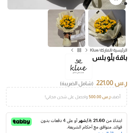
الرئيسية
/
الماركة
/
Klue
باقة يلّو بلس
ر.س
221.00
(شامل الضريبة)
أضف
ر.س
500.00
واحصل على شحن مجاني!