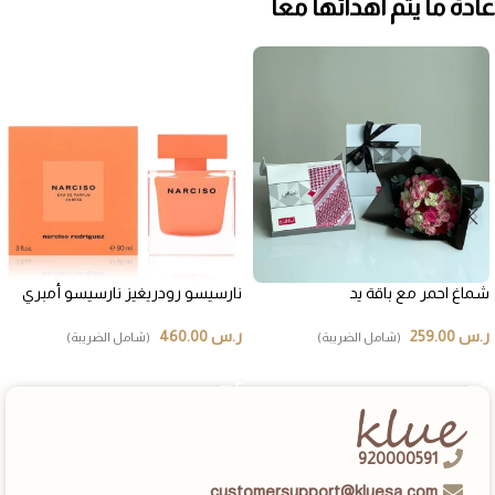
عادة ما يتم اهدائها معاً
شماغ احمر مع باقة يد
نارسيسو رودريغيز نارسيسو أمبري
ر.س
259.00
ر.س
460.00
(شامل الضريبة)
(شامل الضريبة)
إضافة إلى السلة
إضافة إلى السلة
920000591
customersupport@kluesa.com