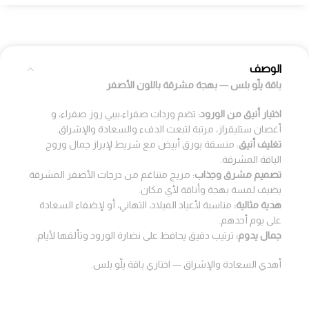
الوصف
باقة يلّو بلس — بهجة مشرقة باللون الأصفر
اختيار أنيق من الورود:
تضم وردات صفراء،بيبي روز صفراء، و
أغصان ستليقراز، مرتبة لتبعث الدفء والسعادة والإشراق.
تغليف أنيق
: منسقة بورق أبيض مع شريط لإبراز جمال وروح
الباقة المشرقة.
تصميم مشرق وجذاب
: مزيج متناغم من درجات الأصفر المشرقة
يضيف لمسة بهجة وأناقة لأي مكان.
هدية مثالية:
مناسبة لأعياد الميلاد، التهاني، أو لإضفاء السعادة
على يوم أحدهم.
جمال يدوم:
ترتيب دقيق يحافظ على نضارة الورود وتألقها لأيام.
أهدي السعادة والإشراق — اختاري باقة يلّو بلس.