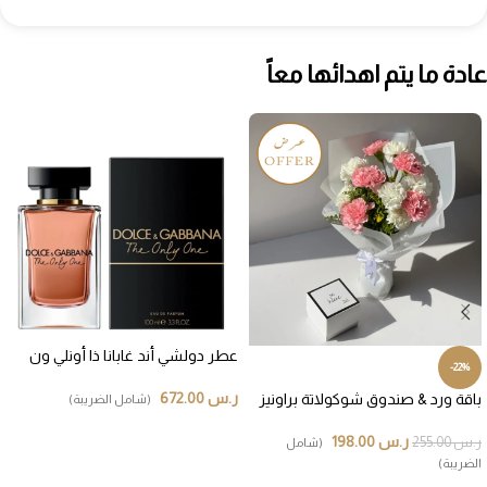
عادة ما يتم اهدائها معاً
عطر دولشي أند غابانا ذا أونلي ون
-22%
ر.س
672.00
باقة ورد & صندوق شوكولاتة براونيز
(شامل الضريبة)
إضافة إلى السلة
ر.س
198.00
ر.س
255.00
(شامل
الضريبة)