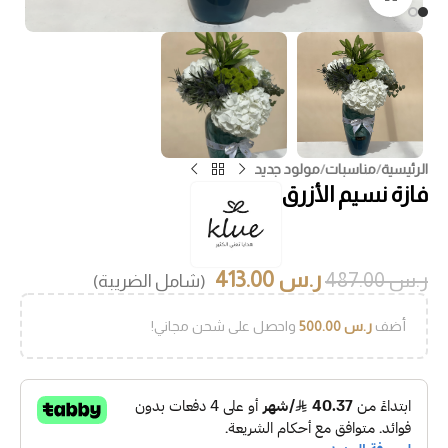
الرئيسية
/
مناسبات
/
مولود جديد
فازة نسيم الأزرق
ر.س
413.00
ر.س
487.00
(شامل الضريبة)
أضف
ر.س
500.00
واحصل على شحن مجاني!