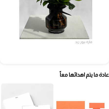
فازة بيور ريد
عادة ما يتم اهدائها معاً