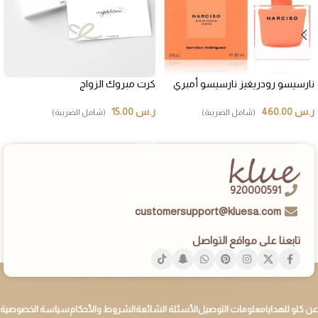
نارسيسو رودريغيز نارسيسو أمبري
كرت مبروك الزواج
ر.س
460.00
ر.س
15.00
(شامل الضريبة)
(شامل الضريبة)
إضافة إلى السلة
إضافة إلى السلة
920000591
customersupport@kluesa.com
تابعنا على مواقع التواصل
عن كلو للهدايا
معلومات التوصيل
الأسئلة الشائعة
الشروط والأحكام
سياسة الخصوصية