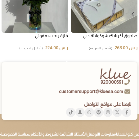
صندوق أكريليك شوكولاتة دبي
فازة ريد سيمفوني
ر.س
268.00
ر.س
224.00
(شامل الضريبة)
(شامل الضريبة)
إضافة إلى السلة
إضافة إلى السلة
920000591
customersupport@kluesa.com
تابعنا على مواقع التواصل
عن كلو للهدايا
معلومات التوصيل
الأسئلة الشائعة
الشروط والأحكام
سياسة الخصوصية