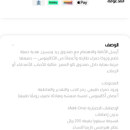
المدعومة:
الوصف
أرسل الأناقة والاهتمام مع صندوق ريد ويسبرز، هدية جميلة
تضم ورودًا حمراء طازجة وأغصانًا من الأكاليبتوس — جميعها
مرتبة بعناية داخل صندوق كلو المميز. مثالية للأحباب، الأصدقاء، أو
الزملاء.
المحتويات:
ورود حمراء طبيعي: رمز للحب والتقدير والعاطفة.
أغصان أكاليبتوس: لمسة منعشة وهادئة تضيف رونقًا طبيعيًا.
الإضافات الاختيارية (Add-Ons):
بدون إضافات
قسيمة سيفورا بقيمة 200 ريال
عطر هيرميس بارينيا للنساء