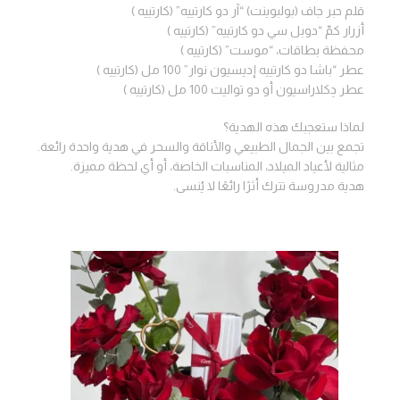
قلم حبر جاف (بولبوينت) “آر دو كارتييه” (كارتييه )
أزرار كمّ “دوبل سي دو كارتييه” (كارتييه )
محفظة بطاقات، “موست” (كارتييه )
عطر “باشا دو كارتييه إديسيون نوار” 100 مل (كارتييه )
عطر دِكلاراسيون أو دو تواليت 100 مل (كارتييه )
لماذا ستعجبك هذه الهدية؟
تجمع بين الجمال الطبيعي والأناقة والسحر في هدية واحدة رائعة.
مثالية لأعياد الميلاد، المناسبات الخاصة، أو أي لحظة مميزة.
هدية مدروسة تترك أثرًا رائعًا لا يُنسى.