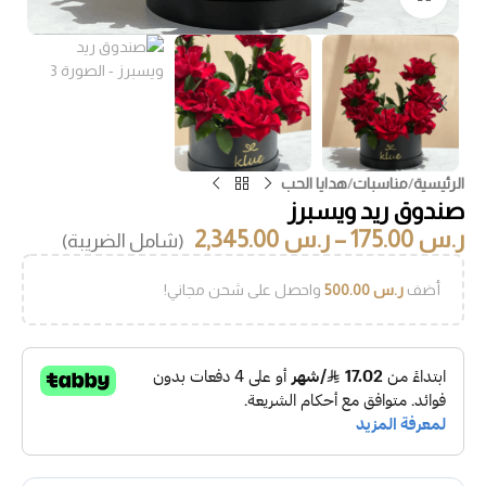
الرئيسية
/
مناسبات
/
هدايا الحب
صندوق ريد ويسبرز
ر.س
175.00
–
ر.س
2,345.00
(شامل الضريبة)
أضف
ر.س
500.00
واحصل على شحن مجاني!