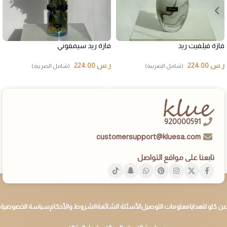
فازة فيلفيت ريد
فازة ريد سيمفوني
ر.س
224.00
ر.س
224.00
(شامل الضريبة)
(شامل الضريبة)
إضافة إلى السلة
إضافة إلى السلة
920000591
customersupport@kluesa.com
تابعنا على مواقع التواصل
عن كلو للهدايا
معلومات التوصيل
الأسئلة الشائعة
الشروط والأحكام
سياسة الخصوصية