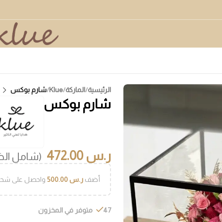
الرئيسية
/
الماركة
/
Klue
/
شارم بوكس
شارم بوكس
ر.س
472.00
(شامل الض
أضف
ر.س
500.00
واحصل على شحن
47 متوفر في المخزون