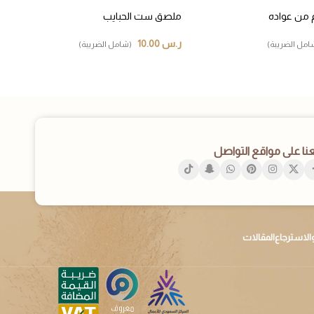
من عواده
ملصق ست الحبايب
ر.س
10.00
امل الضريبة)
(شامل الضريبة)
عنا على مواقع التواصل
الاسترجاع
المقالات