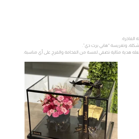
 الفاخرة.
شكلة، وتغريسة “هابي برث دي”.
يجعله هدية مثالية تضفي لمسة من الفخامة والفرح على أي مناسبة.