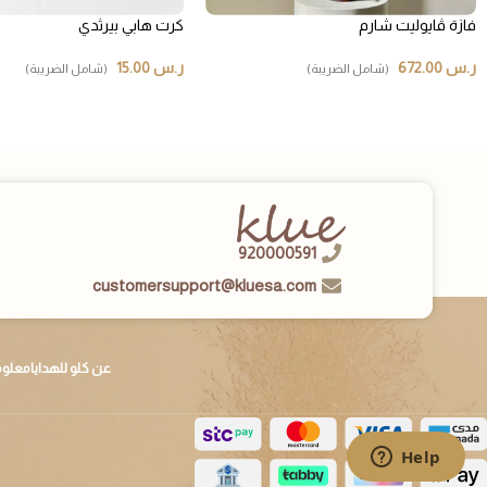
فازة ڤايوليت شارم
كرت هابي بيرثدي
ر.س
672.00
ر.س
15.00
(شامل الضريبة)
(شامل الضريبة)
920000591
customersupport@kluesa.com
عن كلو للهدايا
معلوم