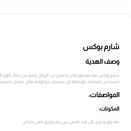
شارم بوكس
وصف الهدية
شَارم بوكس هو صندوق فاخر مصنوع من الزجاج، يجمع بين جمال الورد الطب
لمسة من الفخامة، بالإضافة إلى صندوق شوكولاتة فاخر. بفضل تصميمه ال
المواصفات:
المكونات:
صندوق يحتوي على وَرد طبيعي بيبي روز ووَرق ذهبي صناعي