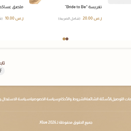
تغريسة “Bride to Be”
ملصق عساكم 
ر.س
20.00
ر.س
10.00
(شامل الضريبة)
(ش
تاب
ات التوصيل
الأسئلة الشائعة
الشروط والأحكام
سياسة الخصوصية
سياسة الاستبدال و
جميع الحقوق محفوظة لـ 2026 Klue.