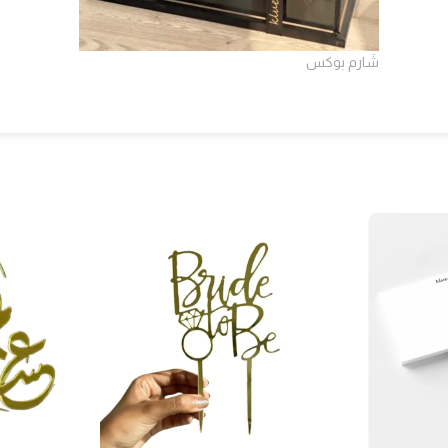
شَارم بوكس