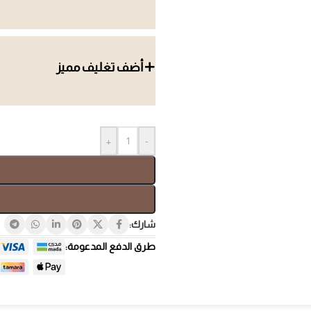
أضف تغليف مميز
صندوق هدايا
هدايا ب
+
-
شارك:
طرق الدفع المدعومة:
هدايا لل
هدايا فاخرة