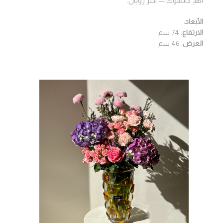
أهدِ كالملوك — اختر رويال.
الأبعاد
:
الارتفاع
: 74 سم
العرض
: 46 سم