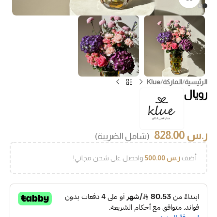
الرئيسية
/
الماركة
/
Klue
رويال
ر.س
828.00
(شامل الضريبة)
أضف
ر.س
500.00
واحصل على شحن مجاني!