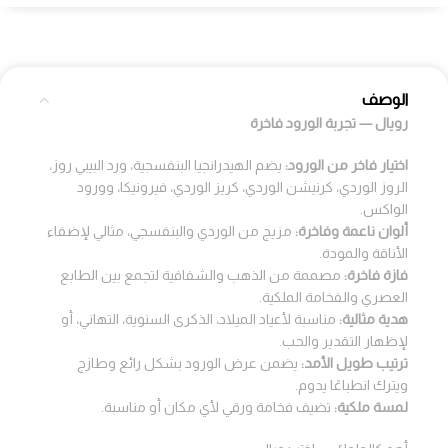
الوصف
رويال — تجربة الورود فاخرة
اختيار فاخر من الورود:
يضم الهيدرانجيا البنفسجية، ورد البيبي روز،
الروز الوردي، كرنيشن الوردي، كريز الوردي، فيرونيكا، وورود
الواكس.
ألوان ناعمة وفاخرة:
مزيج من الوردي والبنفسجي، مثالي لإضفاء
الأناقة والمودة.
فازة فاخرة:
مصممة من الذهب والشفافية لتجمع بين الطابع
العصري والفخامة الملكية.
هدية مثالية:
مناسبة لأعياد الميلاد، الذكرى السنوية، التهاني، أو
لإظهار التقدير والحب.
ترتيب طويل الأمد:
يضمن عرض الورود بشكل رائع وطازج
ويترك انطباعًا يدوم.
لمسة ملكية:
تضيف فخامة ورقي لأي مكان أو مناسبة.