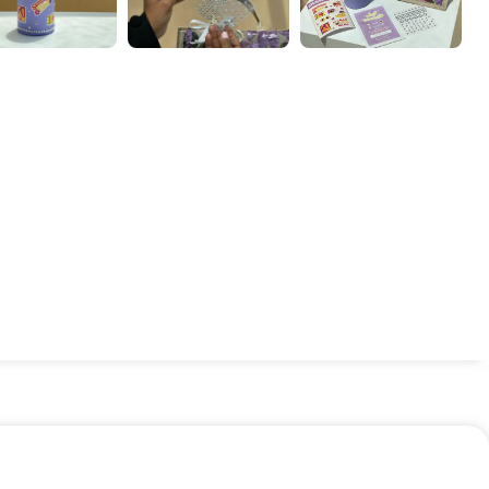
شوكوفلور
هدايا شرقية