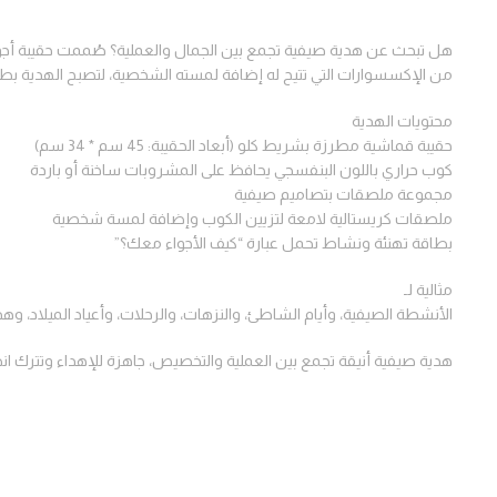
هل تبحث عن هدية صيفية تجمع بين الجمال والعملية؟ صُممت حقيبة أجوا
من الإكسسوارات التي تتيح له إضافة لمسته الشخصية، لتصبح الهدية بطا
محتويات الهدية
حقيبة قماشية مطرزة بشريط كلو (أبعاد الحقيبة: 45 سم * 34 سم)
كوب حراري باللون البنفسجي يحافظ على المشروبات ساخنة أو باردة
مجموعة ملصقات بتصاميم صيفية
ملصقات كريستالية لامعة لتزيين الكوب وإضافة لمسة شخصية
بطاقة تهنئة ونشاط تحمل عبارة “كيف الأجواء معك؟”
مثالية لـ
الأنشطة الصيفية، وأيام الشاطئ، والنزهات، والرحلات، وأعياد الميلاد، 
هدية صيفية أنيقة تجمع بين العملية والتخصيص، جاهزة للإهداء وتترك انطب