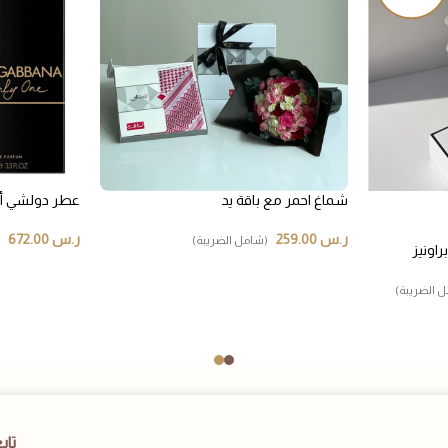
شماغ احمر مع باقة يد
عطر دولشي أند 
ر.س
259.00
ر.س
672.00
(شامل الضريبة)
اونيز
 الضريبة)
تاب