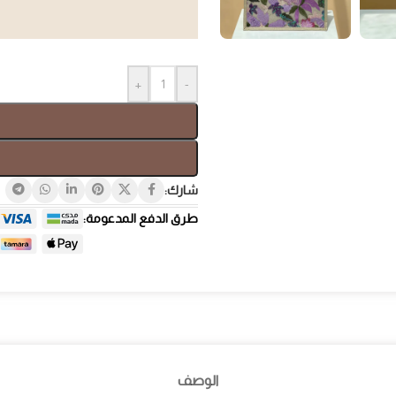
+
-
صندوق هدايا
هدايا ب
شارك:
طرق الدفع المدعومة:
الوصف
هدايا لل
هدايا فاخرة