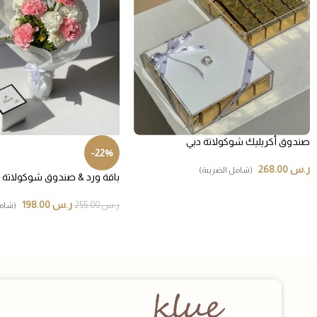
صندوق أكريليك شوكولاتة دبي
-22%
ر.س
268.00
(شامل الضريبة)
باقة ورد & صندوق شوكولاتة بر
ر.س
198.00
ر.س
255.00
(شامل