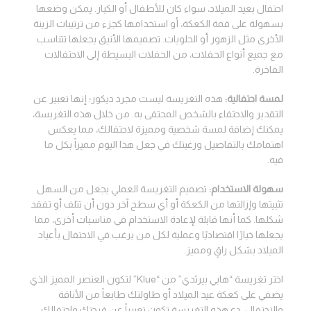
احتفال بعيد الميلاد، سواء كان للأطفال أو الكبار. يمكن وضعها
بسهولة على قمة الكعكة، أو استخدامها كجزء من ترتيبات الزينة
الأخرى مثل الزهور أو الحلويات. تصميمها الأنيق يجعلها تتناسب
مع جميع أنواع الحفلات، من الحفلات البسيطة إلى الاحتفالات
الفاخرة.
لمسة احتفالية:
هذه التغريسة ليست مجرد ديكور؛ إنها تعبير عن
التقدير والاحتفاء بالشخص المحتفى به. من خلال هذه التغريسة،
يمكنك إضافة لمسة شخصية ومميزة لاحتفالك، مما يعكس
اهتمامك بالتفاصيل ورغبتك في جعل هذا اليوم مميزاً بكل ما
فيه.
سهولة الاستخدام:
تصميم التغريسة العملي يجعل من السهل
تثبيتها وإزالتها من الكعكة أو أي سطح آخر دون أن تتلف أو تفقد
شكلها. كما أنها قابلة لإعادة الاستخدام في مناسبات أخرى، مما
يجعلها خيارًا اقتصاديًا وعملية لكل من يرغب في الاحتفال بأعياد
الميلاد بشكل راقٍ ومميز.
اختر تغريسة “هابي بيرثدي” من “Klue” لتكون العنصر المميز الذي
يضفي على كعكة عيد الميلاد أو طاولتك طابعاً من الأناقة
والاحتفال. دع هذه التغريسة تكون تعبيراً عن فرحتك واحتفالك