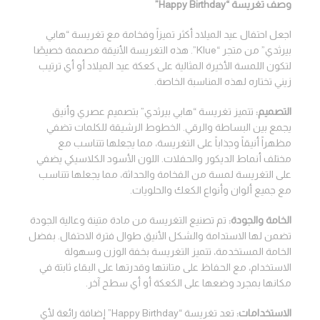
وصف تغريسة “Happy Birthday”
اجعل احتفال عيد الميلاد أكثر تميزاً وفخامة مع تغريسة “هابي
بيرثدي” من متجر “Klue”. هذه التغريسة الأنيقة مصممة خصيصًا
لتكون اللمسة الأخيرة المثالية على كعكة عيد الميلاد أو أي ترتيب
زيني تختاره لهذه المناسبة الخاصة.
التصميم:
تتميز تغريسة “هابي بيرثدي” بتصميم عصري وأنيق
يجمع بين البساطة والرقي. الخطوط الرشيقة للكلمات تضفي
مظهراً أنيقاً وجذاباً على التغريسة، مما يجعلها تتناسب مع
مختلف أنماط الديكور والحفلات. اللون الأسود الكلاسيكي يضفي
على التغريسة لمسة من الفخامة والحداثة، مما يجعلها تتناسب
مع جميع ألوان وأنواع الكعك والحلويات.
الخامة والجودة:
تم تصنيع التغريسة من مادة متينة وعالية الجودة
تضمن لها الاستدامة والشكل الأنيق طوال فترة الاحتفال. بفضل
الخامة المستخدمة، تتميز التغريسة بخفة الوزن وسهولة
الاستخدام، مع الحفاظ على متانتها وقدرتها على البقاء ثابتة في
مكانها بمجرد وضعها على الكعكة أو أي سطح آخر.
الاستخدامات:
تعد تغريسة “Happy Birthday” إضافة رائعة لأي