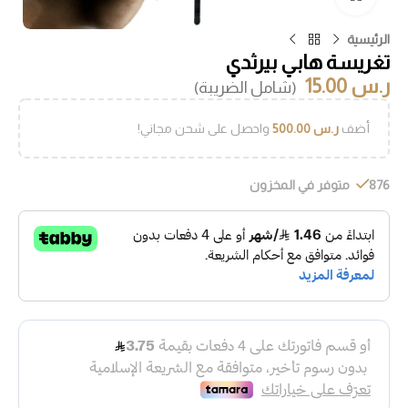
الرئيسية
تغريسة هابي بيرثدي
ر.س
15.00
(شامل الضريبة)
أضف
ر.س
500.00
واحصل على شحن مجاني!
876 متوفر في المخزون