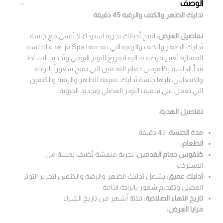
الوصف
تدليك الظهر والكتف والرقبة 45 دقيقة
تفاصيل العرض:
امنح أحبائك تجربة استرخَاء لا تُنسى مع جَلسة
تَدليك الظهر والكتف والرقبة التي تقدمها jo Spa. هذه الجلسة
الممتازة تُعتبر فرصة مثالية لتفريغ التوتر اليومي وتَجديد النشاط.
تبدأ الجلسة بطُقوس حمام القدمين التي تمنح شعوراً بالراحة
والانتعاش، تليها جَلسة تَدليك عميقة للظهر والرقبة والكتفين
التي تعمل على تخفيف التوتر العضلي وتجديد الحيوية.
تفاصيل الهدية:
مدة الجلسة:
45 دقيقة
الطعام:
طُقوس حمام القدمين:
تجربة منعشة تُضيف لمسة من
الاسترخَاء.
تَدليك عميق:
يشمل تَدليك الظهر والرقبة والكتفين لتحرير التوتر
العضلي وتقديم شعور بالراحة التامة.
تاريخ انتهاء الصلاحية:
ثلاثة أشهر من تاريخ الشراء
مزايا العرض: