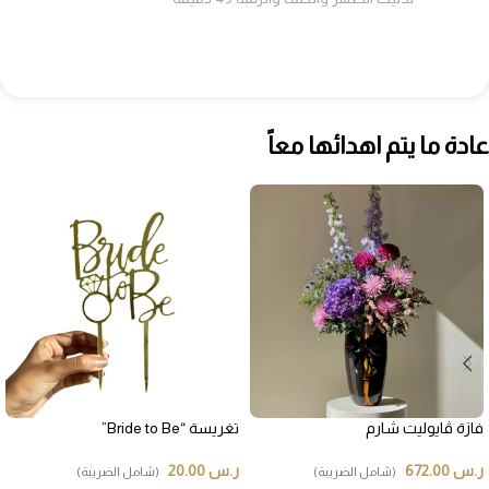
عادة ما يتم اهدائها معاً
فازة ڤايوليت شارم
تغريسة “Bride to Be”
ر.س
672.00
ر.س
20.00
(شامل الضريبة)
(شامل الضريبة)