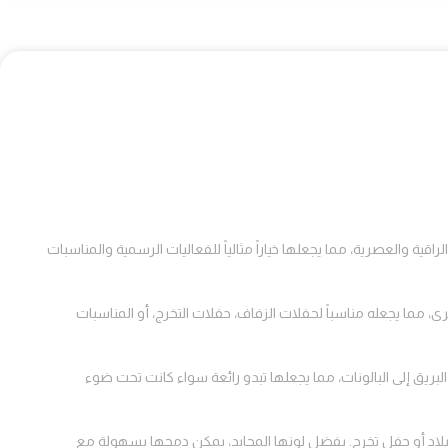
ة الفخمة تميز ديكور أي احتفال بإطلالتها الراقية والعصرية، مما يجعلها خياراً مثالياً للفعاليات الرسمية والمناسبات
، مما يجعله مناسباً لحفلات الزفاف، حفلات التخرج، أو المناسبات
ريق إلى البالونات، مما يجعلها تبدو رائعة سواء كانت تحت ضوء
ميلاد أو حفل تخرج. بفضل لونها المحايد، يمكن دمجها بسهولة مع