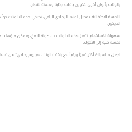
بالونات بألوان أخرى لتكوين باقات جذابة وملفتة للنظر.
اللمسة الاحتفالية
:
بفضل لونها الرمادي الراقي، تضفي هذه البالونات جواً 
الديكور.
سهولة الاستخدام
:
تتميز هذه البالونات بسهولة النفخ، ويمكن ملؤها باله
لمسة فنية إلى الأجواء.
اجعل مناسبتك أكثر تميزاً ورقياً مع باقة “بالونات هيليوم رمادي” من “Klue”. هذه البالونات هي الخيار الأمثل لكل من يبحث عن ديكور بسيط وفخم يناسب مختلف المناسبات الرسمية والخاصة.