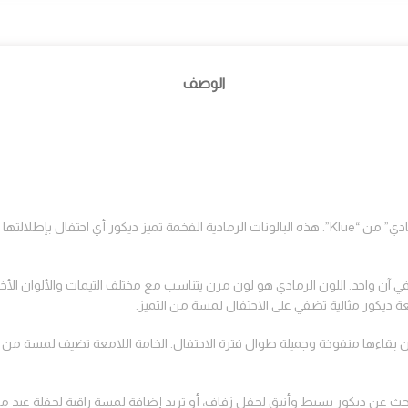
الوصف
أضف لمسة من الأناقة والرقي إلى مناسبتك مع باقة “بالونات هيليوم رمادي” من “Klue”. هذه البالونات الرمادي
 آن واحد. اللون الرمادي هو لون مرن يتناسب مع مختلف الثيمات والألوان الأخرى
ة ديكور مثالية تضفي على الاحتفال لمسة من التميز.
بقاءها منفوخة وجميلة طوال فترة الاحتفال. الخامة اللامعة تضيف لمسة من الب
 تبحث عن ديكور بسيط وأنيق لحفل زفاف، أو تريد إضافة لمسة راقية لحفلة عيد 