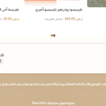
نارسيسو رودريغيز نارسيسو أمبري
تغريسة أمي ال
ر.س
460.00
ر.س
20.00
(شامل الضريبة)
(ش
تاب
ات التوصيل
الأسئلة الشائعة
الشروط والأحكام
سياسة الخصوصية
سياسة الاستبدال و
جميع الحقوق محفوظة لـ 2026 Klue.