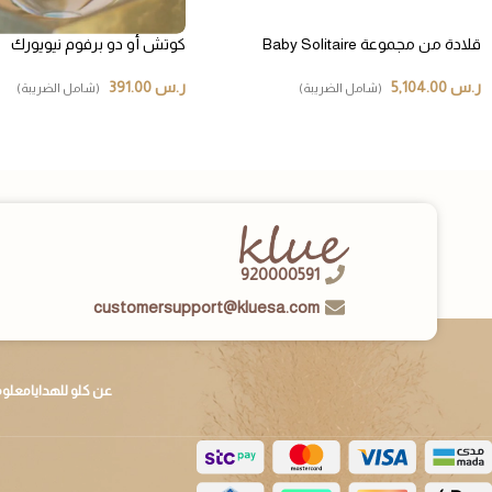
قلادة من مجموعة Baby Solitaire
كوتش أو دو برفوم نيويورك
ر.س
5,104.00
ر.س
391.00
(شامل الضريبة)
(شامل الضريبة)
920000591
customersupport@kluesa.com
عن كلو للهدايا
معلوم