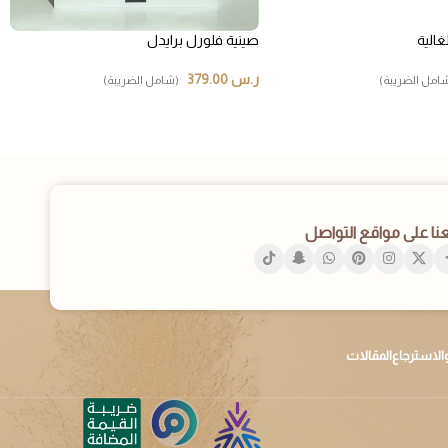
غالية
صينية فلورل برايدل
ر.س
379.00
امل الضريبة)
(شامل الضريبة)
عنا على مواقع التواصل
الاسترجاع
المقالات