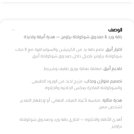
الوصف
باقة ورد & صندوق شوكولاتة براونيز — هدية أنيقة ولذيذة
اختيار أنيق
: تضم باقة يد من الكرنيشن والسوليداقوا، مع 8 حبات
شوكولاتة براونيز بلجيكي داخل صندوق شوكولاتة أنيق.
تقديم أنيق:
مغلفة بعناية بورق تغليف وشريط.
تصميم متوازن وجذاب
: مزيج لذيذ من الورود الطبيعي
والشوكولاتة الفاخرة يعكس الجاذبية والحلاوة.
هدية مثالية
: مناسبة لأعياد الميلاد، التهاني، أو لإظهار التقدير
لشخص مميز.
أهدي الأناقة والحلاوة — اختاري باقة ورد وصندوق شوكولاتة
براونيز.