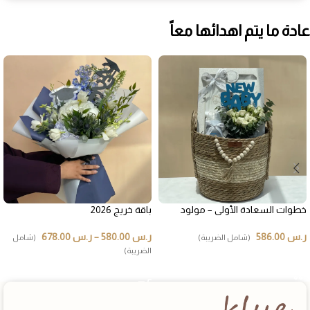
عادة ما يتم اهدائها معاً
خطوات السعادة الأولى – مولود
باقة خريج 2026
ر.س
586.00
ر.س
580.00
–
ر.س
678.00
(شامل الضريبة)
(شامل
الضريبة)
إضافة إلى السلة
تحديد أحد الخيارات