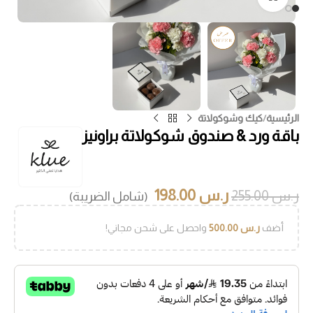
الرئيسية
/
كيك وشوكولاتة
باقة ورد & صندوق شوكولاتة براونيز
ر.س
198.00
ر.س
255.00
(شامل الضريبة)
أضف
ر.س
500.00
واحصل على شحن مجاني!