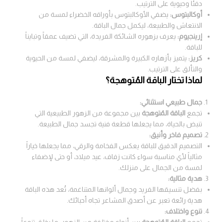
دفئاً وحيوية على الترتيب.
أوكالبتوس:
يضفي الأوكالبتوس بأوراقه الخضراء لمسة من
الانتعاش والطبيعة، ليكمل جمال الباقة.
إرينجيوم:
يعرف بزهوره الشائكة الفريدة، التي تضيف عمقاً وتبايناً
للباقة.
كريز:
يتميز بأزهاره الكبيرة والمشرقة، ليضفي لمسة من الحيوية
والتألق على الترتيب.
لماذا تختار الباقة المُتوهجة؟
جمال طبيعي استثنائي:
تجمع
الباقة المُتوهجة
بين مجموعة من الزهور الطبيعية التي
تنبض بالحياة، مما يجعلها قطعة فنية تجسد جمال الطبيعة.
تصميم فاخر وأنيق:
التصميم الدقيق للباقة يعكس الفخامة والرقي، مما يجعلها خياراً
مثالياً لأي مناسبة سواء كانت زفاف، عيد ميلاد، أو حتى لإضفاء
لمسة من الجمال على منزلك.
هدية مثالية:
بفضل تنسيقها الفريد وجمال ألوانها المتناغمة، تُعد هذه الباقة
هدية رائعة تعبر عن أصدق المشاعر تجاه أحبائك.
تنوع واختلاف:
تجمع
الباقة المُتوهجة
بين أنواع مختلفة من الزهور، ما يخلق تنوعاً