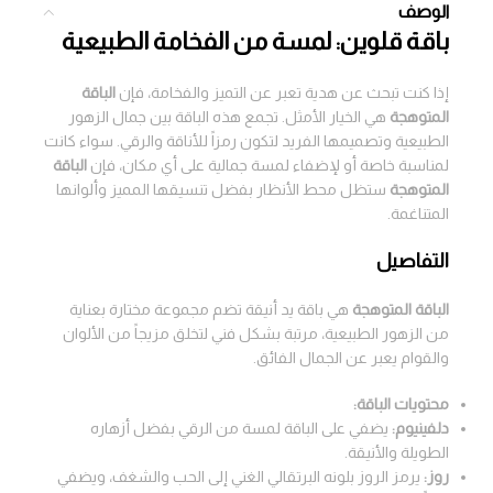
الوصف
باقة قلوين: لمسة من الفخامة الطبيعية
إذا كنت تبحث عن هدية تعبر عن التميز والفخامة، فإن
الباقة
المتوهجة
هي الخيار الأمثل. تجمع هذه الباقة بين جمال الزهور
الطبيعية وتصميمها الفريد لتكون رمزاً للأناقة والرقي. سواء كانت
لمناسبة خاصة أو لإضفاء لمسة جمالية على أي مكان، فإن
الباقة
المتوهجة
ستظل محط الأنظار بفضل تنسيقها المميز وألوانها
المتناغمة.
التفاصيل
الباقة المتوهجة
هي باقة يد أنيقة تضم مجموعة مختارة بعناية
من الزهور الطبيعية، مرتبة بشكل فني لتخلق مزيجاً من الألوان
والقوام يعبر عن الجمال الفائق.
محتويات الباقة:
دلفينيوم:
يضفي على الباقة لمسة من الرقي بفضل أزهاره
الطويلة والأنيقة.
روز:
يرمز الروز بلونه البرتقالي الغني إلى الحب والشغف، ويضفي