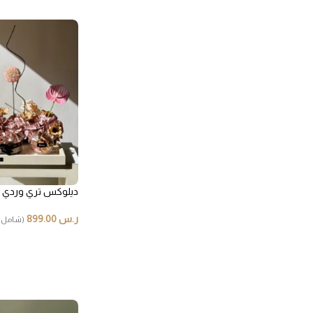
شوكوفلور
ديلوكس تري وردي
ر.س
899.00
(شامل ا
هدايا شرقية