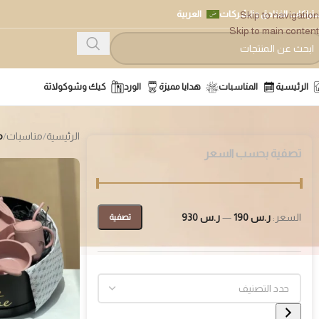
تراكات الفنادق والشركات
العربية
Skip to navigation
Skip to main content
الرئيسية
المناسبات
هدايا مميزة
الورد
كيك وشوكولاتة
الرئيسية
/
مناسبات
/
م
تصفية بحسب السعر
السعر:
ر.س 190
—
ر.س 930
تصفية