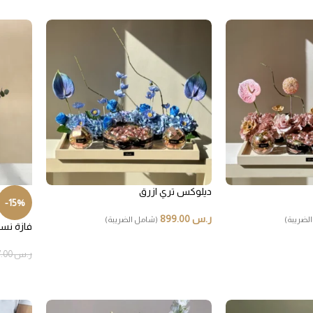
صندوق هدايا
هدايا ب
ديلوكس تري ازرق
-15%
ر.س
899.00
لضريبة)
(شامل الضريبة)
فازة نسي
ر.س
487.00
هدايا لل
هدايا فاخرة