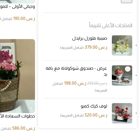
وجباتي الأولى – للمو
ر.س
195.00
(شامل ال
المنتجات الأعلى تقييماً
صينية فلورل برايدل
ر.س
379.00
(شامل الضريبة)
عرض - صندوق شوكولاتة مع باقة
يد
ر.س
198.00
ر.س
259.00
(شامل
الضريبة)
لوف كيك كمبو
ر.س
520.00
(شامل الضريبة)
خطوات السعادة الأو
ر.س
586.00
(شامل ا