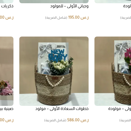
لودة
وجباتي الأولى – للمولود
ذكريات ل
ر.س
195.00
ر.س
399.00
ضريبة)
(شامل الضريبة)
لى – مولودة
خطوات السعادة الأولى – مولود
صينية بي
ر.س
586.00
ر.س
699.00
لضريبة)
(شامل الضريبة)