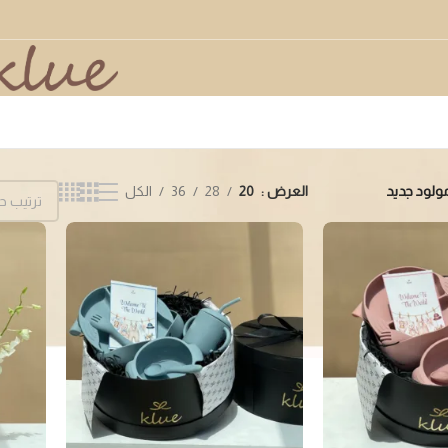
مولود جديد
ولود جديد
العرض
20
28
36
الكل