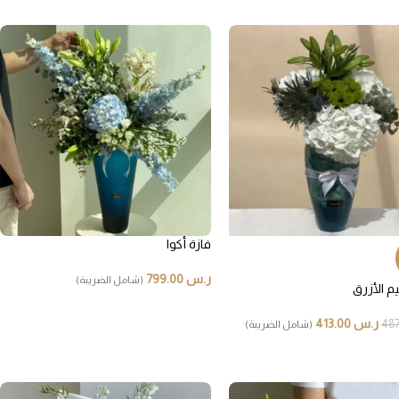
صواني
هدايا سبا
تسوق الآن
فازة أكوا
ر.س
799.00
(شامل الضريبة)
م الأزرق
ر.س
413.00
(شامل الضريبة)
ضيافة المنزلية