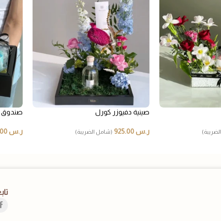
صينية دفيوزر كورل
صندوق و
ر.س
925.00
ر.س
230.00
لضريبة)
(شامل الضريبة)
تاب