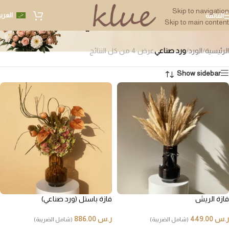
Skip to navigation
العرب
القائمة
ورد صناعي
Skip to main content
الرئيسية
/
الورد
/
ورد صناعي
عرض ⁦4⁩ من كل النتائج
Show sidebar
فازة الريش
فازة باستل (ورد صناعي)
ر.س
449.00
ر.س
886.00
(شامل الضريبة)
(شامل الضريبة)